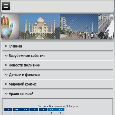
Главная
Зарубежные события
Новости политики
Деньги и финансы
Мировой кризис
Архив записей
Сегодня: Воскресенье, 9 Августа
Пн
Вт
Ср
Чт
Пт
Сб
Вс
1
2