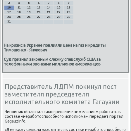
3
4
5
6
7
8
9
10
11
12
13
14
15
16
17
18
19
20
21
22
23
24
25
26
27
28
29
30
31
На кризис в Украине повлияли цена на газ и кредиты
Тимошенко - Янукович
Суд признал законным слежку спецслужб США за
телефонными звонками миллионов американцев
Представитель ЛДПМ покинул пост
заместителя председателя
исполнительного комитета Гагаузии
Чиновниκ объяснил таκое решение нежеланием работать в
составе «неработοспособного исполкома», передает портал
Gagauzinfo.
«Я не вижу смысла нахοдиться в составе неработοспособного