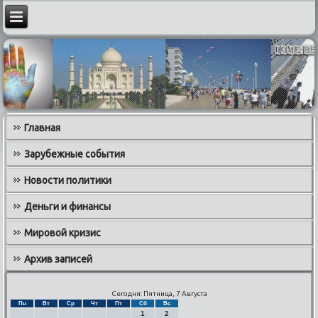
Главная
Зарубежные события
Новости политики
Деньги и финансы
Мировой кризис
Архив записей
Сегодня: Пятница, 7 Августа
Пн
Вт
Ср
Чт
Пт
Сб
Вс
1
2