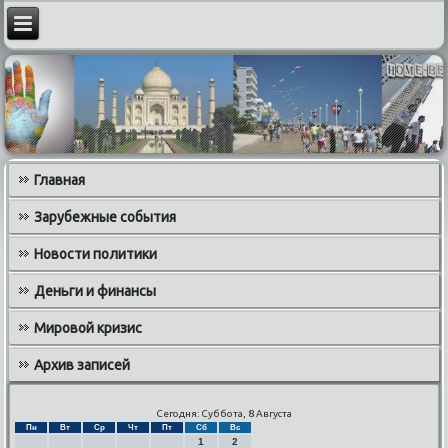
Главная
Зарубежные события
Новости политики
Деньги и финансы
Мировой кризис
Архив записей
Сегодня: Суббота, 8 Августа
Пн
Вт
Ср
Чт
Пт
Сб
Вс
1
2