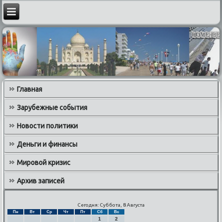
Главная
Зарубежные события
Новости политики
Деньги и финансы
Мировой кризис
Архив записей
Сегодня: Суббота, 8 Августа
Пн
Вт
Ср
Чт
Пт
Сб
Вс
1
2