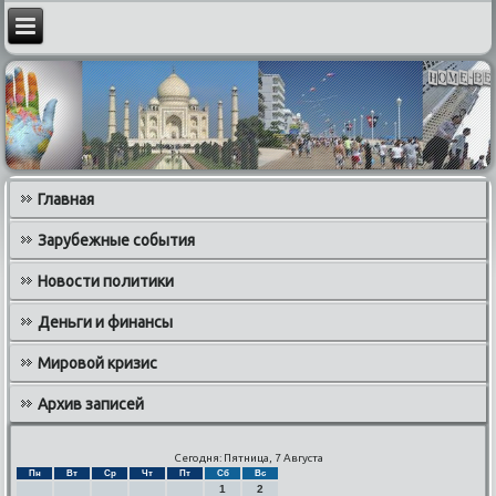
Главная
Зарубежные события
Новости политики
Деньги и финансы
Мировой кризис
Архив записей
Сегодня: Пятница, 7 Августа
Пн
Вт
Ср
Чт
Пт
Сб
Вс
1
2