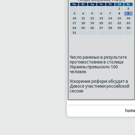
Сегодня: Воскресенье, 9 Августа
Пн
Вт
Ср
Чт
Пт
Сб
Вс
1
2
3
4
5
6
7
8
9
10
11
12
13
14
15
16
17
18
19
20
21
22
23
24
25
26
27
28
29
30
31
Число раненых в результате
противостояния в столице
Украины превысило 100
человек
Ускорение реформ обсудят в
Давосе участники российской
сессии
home