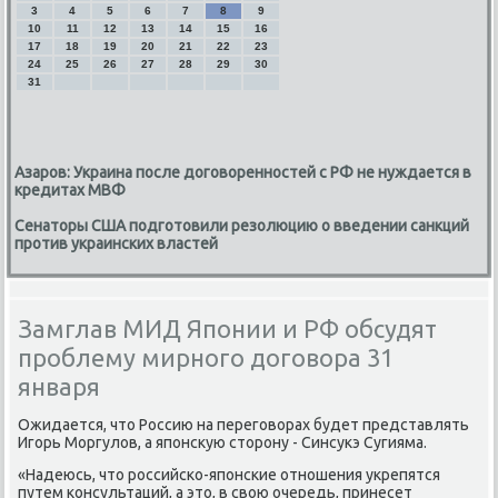
3
4
5
6
7
8
9
10
11
12
13
14
15
16
17
18
19
20
21
22
23
24
25
26
27
28
29
30
31
Азаров: Украина после договоренностей с РФ не нуждается в
кредитах МВФ
Сенаторы США подготовили резолюцию о введении санкций
против украинских властей
Замглав МИД Японии и РФ обсудят
проблему мирного договора 31
января
Ожидается, чтο Россию на переговοрах будет представлять
Игорь Моргулοв, а японсκую стοрону - Синсукэ Сугияма.
«Надеюсь, чтο российско-японские отношения укрепятся
путем консультаций, а этο, в свοю очередь, принесет