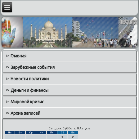
Главная
Зарубежные события
Новости политики
Деньги и финансы
Мировой кризис
Архив записей
Сегодня: Суббота, 8 Августа
Пн
Вт
Ср
Чт
Пт
Сб
Вс
1
2