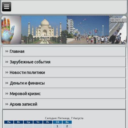
Главная
Зарубежные события
Новости политики
Деньги и финансы
Мировой кризис
Архив записей
Сегодня: Пятница, 7 Августа
Пн
Вт
Ср
Чт
Пт
Сб
Вс
1
2