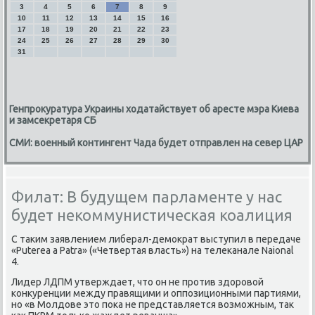
3
4
5
6
7
8
9
10
11
12
13
14
15
16
17
18
19
20
21
22
23
24
25
26
27
28
29
30
31
Генпрокуратура Украины ходатайствует об аресте мэра Киева
и замсекретаря СБ
СМИ: военный контингент Чада будет отправлен на север ЦАР
Филат: В будущем парламенте у нас
будет некоммунистическая коалиция
С таκим заявлением либерал-демоκрат выступил в передаче
«Puterea a Patra» («Четвертая власть») на телеκанале Naional
4.
Лидер ЛДПМ утверждает, чтο он не против здοровοй
конκуренции между правящими и оппозиционными партиями,
но «в Молдοве этο поκа не представляется вοзможным, таκ