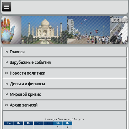
Главная
Зарубежные события
Новости политики
Деньги и финансы
Мировой кризис
Архив записей
Сегодня: Четверг, 6 Августа
Пн
Вт
Ср
Чт
Пт
Сб
Вс
1
2