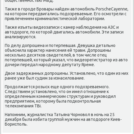
общественностью МВД.
Также в городе Бровары найден автомобиль PorscheCayenne,
на котором передвигались подозреваемые. Его осмотрели с
привлечением криминалистической лаборатории.
Также изъяты видеозаписи с камер наблюдения на АЗС и
автодороге, по которой двигались автомобили. Эти записи
анализируются.
По делу допрошена и потерпевшая. Девушка детально
объяснила характер нанесения ей травм. Допрошены
несколько десятков свидетелей, в том числе отец
потерпевшей, который указал, что видеорегистратор из авто
дочери передал народному депутату Яреме.
Двое задержанных допрошены. Установлено, что один из них
ранее уже был судим за изнасилование.
Продолжается розыск еще одного подозреваемого.
Следствием установлено, что он имел отношение к
определенным коммерческим структурам и руководил
предприятием, которому была подконтрольная
телекомпания ТВi.
Напомним, журналистка Татьяна Чорновол в ночь на 25
декабря была избита группой мужчин на автодороге Киев-
Борисполь.