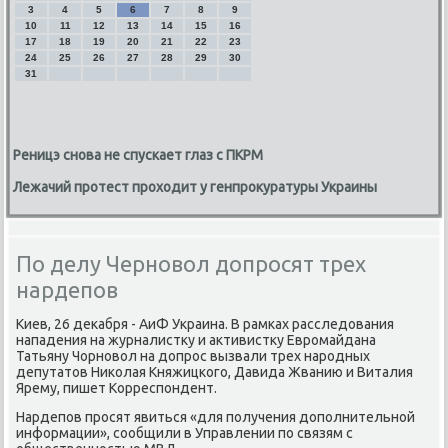
3
4
5
6
7
8
9
10
11
12
13
14
15
16
17
18
19
20
21
22
23
24
25
26
27
28
29
30
31
Реницэ снова не спускает глаз с ПКРМ
Лежачий протест проходит у генпрокуратуры Украины
По делу Черновол допросят трех
нардепов
Киев, 26 декабря - АиФ Украина. В рамках расследования
нападения на журналистку и активистку Евромайдана
Татьяну Чорновол на допрос вызвали трех народных
депутатов Николая Княжицкого, Давида Жванию и Виталия
Ярему, пишет Корреспондент.
Нардепов просят явиться «для получения дополнительной
информации», сообщили в Управлении по связям с