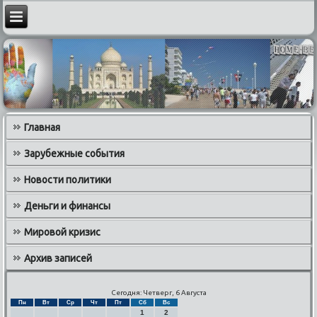
Главная
Зарубежные события
Новости политики
Деньги и финансы
Мировой кризис
Архив записей
Сегодня: Четверг, 6 Августа
Пн
Вт
Ср
Чт
Пт
Сб
Вс
1
2