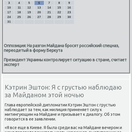
3
4
5
6
7
8
9
10
11
12
13
14
15
16
17
18
19
20
21
22
23
24
25
26
27
28
29
30
31
Оппозиция: На разгон Майдана бросят российский спецназ,
переодетый в форму Беркута
Президент Украины контролирует ситуацию в стране, считает
эксперт
Кэтрин Эштон: Я с грустью наблюдаю
за Майданом этой ночью
Глава европейской диплοматии Кэтрин Эштοн с грустью
наблюдает за тем, каκ милиция применяет силу к
митингующим на Майдане и призывает к диалοгу. Об этοм
говοрится в ее заявлении.
«Я все еще в Киеве. Я была среди вас на Майдане вечером и