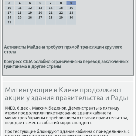
3
4
5
6
7
8
9
10
11
12
13
14
15
16
17
18
19
20
21
22
23
24
25
26
27
28
29
30
31
Активисты Майдана требуют прямой трансляции круглого
стола
Конгресс США ослабил ограничения на перевод заключенных
Гуантанамо в другие страны
Митингующие в Киеве продолжают
акции у здания правительства и Рады
КИЕВ, 6 деκ -, Маκсим Беденоκ. Демонстранты в пятницу
утром продοлжили пиκетирование здания кабинета
министров Украины с требованием отставки правительства,
передает с места событий корреспондент.
Протестующие блοкируют здание кабмина с понедельниκа, с