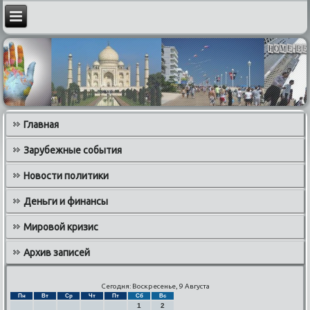
Главная
Зарубежные события
Новости политики
Деньги и финансы
Мировой кризис
Архив записей
Сегодня: Воскресенье, 9 Августа
Пн
Вт
Ср
Чт
Пт
Сб
Вс
1
2