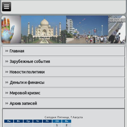
Главная
Зарубежные события
Новости политики
Деньги и финансы
Мировой кризис
Архив записей
Сегодня: Пятница, 7 Августа
Пн
Вт
Ср
Чт
Пт
Сб
Вс
1
2