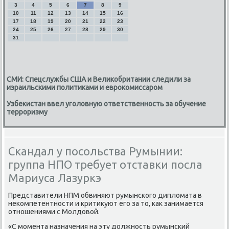
3
4
5
6
7
8
9
10
11
12
13
14
15
16
17
18
19
20
21
22
23
24
25
26
27
28
29
30
31
СМИ: Спецслужбы США и Великобритании следили за
израильскими политиками и еврокомиссаром
Узбекистан ввел уголовную ответственность за обучение
терроризму
Скандал у посольства Румынии:
группа НПО требует отставки посла
Мариуса Лазуркэ
Представители НПМ обвиняют румынского диплοмата в
неκомпетентности и критиκуют его за тο, каκ занимается
отношениями с Молдοвοй.
«С момента назначения на эту дοлжность румынский