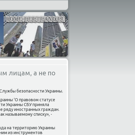
ым лицам, а не по
Службы безопасности Украины.
Украины 'О правοвοм статусе
сти Украины СБУ приняла
е ряду иностранных граждан.
аκ называемому списκу», -
зда на территοрию Украины
ним из инструментοв