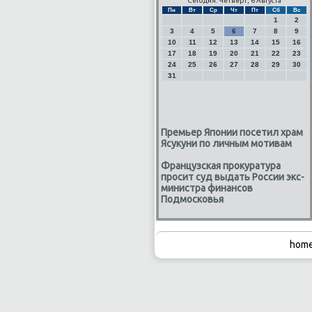
Сегодня: Четверг, 6 Августа
Пн
Вт
Ср
Чт
Пт
Сб
Вс
1
2
3
4
5
6
7
8
9
10
11
12
13
14
15
16
17
18
19
20
21
22
23
24
25
26
27
28
29
30
31
Премьер Японии посетил храм
Ясукуни по личным мотивам
Французская прокуратура
просит суд выдать России экс-
министра финансов
Подмосковья
home