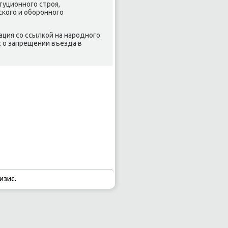
туционного строя,
ского и оборонного
ация со ссылкой на народного
с о запрещении въезда в
изис.