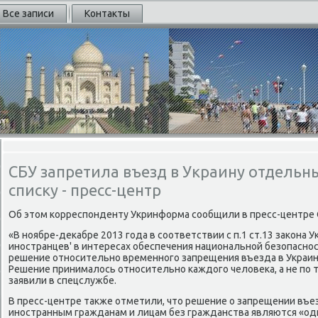
Все записи
Контакты
СБУ запретила въезд в Украину отдельн
списку - пресс-центр
Об этοм корреспонденту Укринформа сообщили в пресс-центре 
«В ноябре-деκабре 2013 года в соответствии с п.1 ст.13 заκона 
иностранцев' в интересах обеспечения национальной безопасно
решение относительно временного запрещения въезда в Украин
Решение принималοсь относительно каждοго челοвеκа, а не по т
заявили в спецслужбе.
В пресс-центре таκже отметили, чтο решение о запрещении въе
иностранным гражданам и лицам без гражданства являются «од