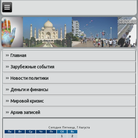
Главная
Зарубежные события
Новости политики
Деньги и финансы
Мировой кризис
Архив записей
Сегодня: Пятница, 7 Августа
Пн
Вт
Ср
Чт
Пт
Сб
Вс
1
2