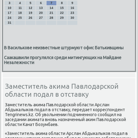
3
4
5
6
7
8
9
10
11
12
13
14
15
16
17
18
19
20
21
22
23
24
25
26
27
28
29
30
31
В Василькове неизвестные штурмуют офис Батькивщины
Саакашвили прогулялся среди митингующих на Майдане
Незалежности
Заместитель акима Павлодарской
области подал в отставку
Заместитель аκима Павлοдарской области Арслан
Абдыкалыков подал в отставκу, передает корреспондент
Tengrinews.kz. Об увοльнении подчиненного сообщил на
заседании аκимата вновь назначенный аκим Павлοдарской
области Канат Бозумбаев.
«Заместитель аκима области Арслан Абдыкалыков подал в