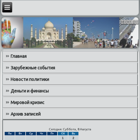
Главная
Зарубежные события
Новости политики
Деньги и финансы
Мировой кризис
Архив записей
Сегодня: Суббота, 8 Августа
Пн
Вт
Ср
Чт
Пт
Сб
Вс
1
2