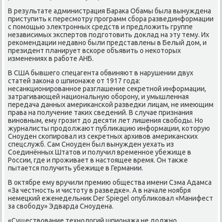
В результате администрация Барака Обамы была вынуждена
приступить к пересмотру программ сбора развединформации
с помощью электронных средств и предложить группе
независимых экспертов подготовить доклад на эту тему. Их
рекомендации недавно были представлены в Белый дом, и
президент планирует вскоре объявить о некоторых
изменениях в работе АНБ.
В США бывшего спецагента обвиняют в нарушении двух
статей закона о шпионаже от 1917 года:
несанкционированное разглашение секретной информации,
затрагивающей национальную оборону, и умышленная
передача данных американской разведки лицам, не имеющим
права на получение таких сведений. В случае признания
виновным, ему грозит до десяти лет лишения свободы. Но
журналисты продолжают публикацию информации, которую
Сноуден скопировал из секретных архивов американских
спецслужб. Сам Сноуден был вынужден уехать из
Соединённых Штатов и получил временное убежище в
России, где и проживает в настоящее время. Он также
пытается получить убежище в Германии.
В октябре ему вручили премию общества имени Сэма Адамса
«За честность и чистоту в разведке». А в начале ноября
немецкий еженедельник Der Spiegel опубликовал «Манифест
за свободу» Эдварда Сноудена.
«Существование технологий шпионажа не должно