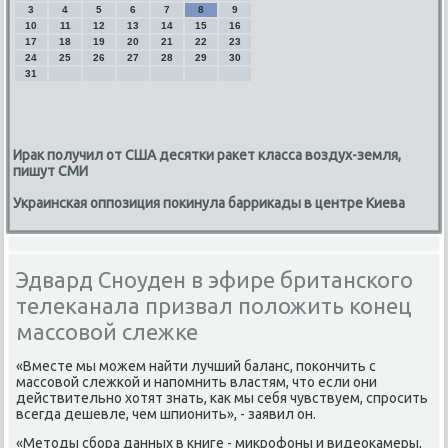
3
4
5
6
7
8
9
10
11
12
13
14
15
16
17
18
19
20
21
22
23
24
25
26
27
28
29
30
31
Ирак получил от США десятки ракет класса воздух-земля,
пишут СМИ
Украинская оппозиция покинула баррикады в центре Киева
Эдвард Сноуден в эфире британского
телеканала призвал положить конец
массовой слежке
«Вместе мы можем найти лучший баланс, покончить с
массовой слежкой и напомнить властям, что если они
действительно хотят знать, как мы себя чувствуем, спросить
всегда дешевле, чем шпионить», - заявил он.
«Методы сбора данных в книге - микрофоны и видеокамеры,