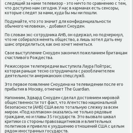
следящий за нами телевизор - это ничто по сравнению с тем,
что доступно нам сегодня. У нас в карманах есть сенсоры,
которые следят за нами, куда бы мы ни пошли.
Подумайте, что это значит для конфиденциальности
обычного человека», - добавил Сноуден.
По словам экс-сотрудника АНБ, он одержал, но подчеркнул,
что не собирался менять общество, а лишь хотел дать ему
шанс определиться, как оно хочет меняться.
Свое выступление Сноуден закончил пожеланием британцам
счастливого Рождества.
Режиссером телепередачи выступила Лаура Пойтрас,
которая раньше тесно сотрудничала с разоблачителем
деятельности американских спецслужб.
Это первое появление Сноудена на телевидении после его
прибытия в Москву, отмечает The Guardian.
Напомним, Эдвард Сноуден сделал достоянием мировой
общественности тот факт, что Агентство национальной
безопасности (АНБ) США вело тотальную слежку за всем
миром. «Под колпаком» оказались не только рядовые
граждане, но и главы 35 государств. Это вызвало шквал
критики со стороны правозащитников и влиятельных
политиков и привело к ухудшению отношений США с целым
рядом иностранных государств.