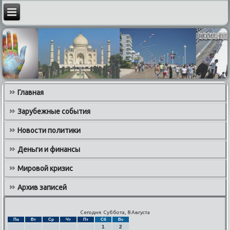
Главная
Зарубежные события
Новости политики
Деньги и финансы
Мировой кризис
Архив записей
Сегодня: Суббота, 8 Августа
Пн
Вт
Ср
Чт
Пт
Сб
Вс
1
2