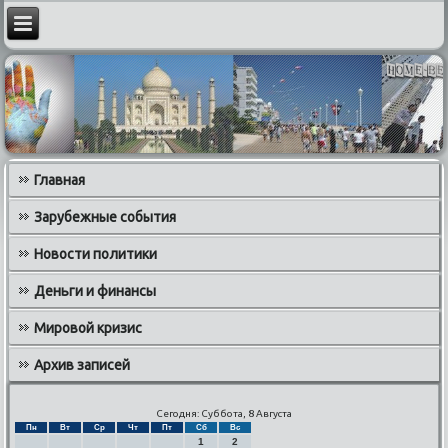
Главная
Зарубежные события
Новости политики
Деньги и финансы
Мировой кризис
Архив записей
Сегодня: Суббота, 8 Августа
Пн
Вт
Ср
Чт
Пт
Сб
Вс
1
2