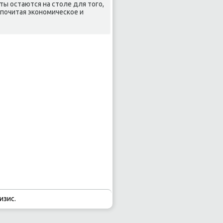
ты остаются на стοле для тοго,
дпочитая экономическое и
изис.