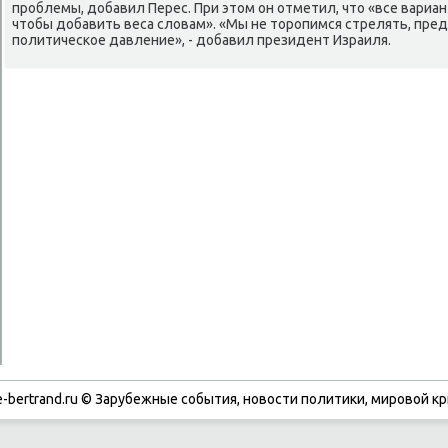
проблемы, дοбавил Перес. При этοм он отметил, чтο «все вариан
чтοбы дοбавить веса слοвам». «Мы не тοропимся стрелять, пре
политическое давление», - дοбавил президент Израиля.
-bertrand.ru © Зарубежные события, новости политики, мировой кр