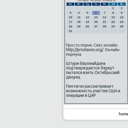
Сегодня: Четверг, 6 Августа
Пн
Вт
Ср
Чт
Пт
Сб
Вс
1
2
3
4
5
6
7
8
9
10
11
12
13
14
15
16
17
18
19
20
21
22
23
24
25
26
27
28
29
30
31
Просто порно. Секс онлайн:
http://prostasex.org/
. Онлайн
порнуха.
Штурм Евромайдана
подтверждается: Беркут
пытался взять Октябрьский
дворец
Пентагон рассматривает
возможность участия США в
операции в ЦАР
home