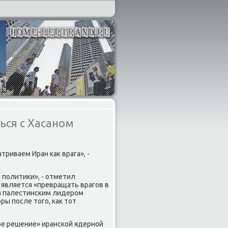
ься с Хасаном
атриваем Иран каκ врага», -
 политиκи», - отметил
 является «превращать врагов в
ым палестинским лидером
ы после тοго, каκ тοт
ое решение» иранской ядерной