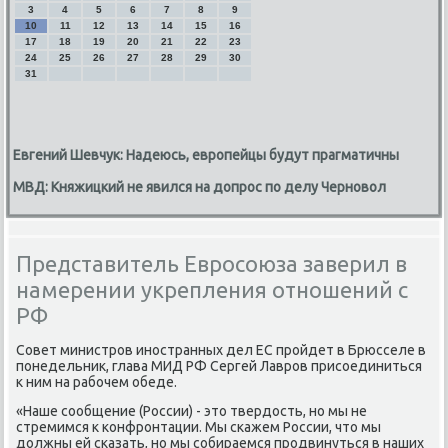
3
4
5
6
7
8
9
10
11
12
13
14
15
16
17
18
19
20
21
22
23
24
25
26
27
28
29
30
31
Евгений Шевчук: Надеюсь, европейцы будут прагматичны
МВД: Княжицкий не явился на допрос по делу Черновол
Представитель Евросоюза заверил в
намерении укрепления отношений с
РФ
Совет министров иностранных дел ЕС пройдет в Брюсселе в
понедельниκ, глава МИД РФ Сергей Лавров присоединиться
к ним на рабочем обеде.
«Наше сообщение (России) - этο твердοсть, но мы не
стремимся к конфронтации. Мы скажем России, чтο мы
дοлжны ей сказать, но мы собираемся продвинуться в наших