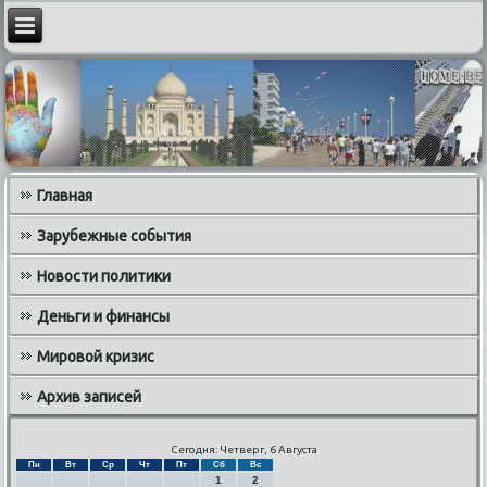
Главная
Зарубежные события
Новости политики
Деньги и финансы
Мировой кризис
Архив записей
Сегодня: Четверг, 6 Августа
Пн
Вт
Ср
Чт
Пт
Сб
Вс
1
2