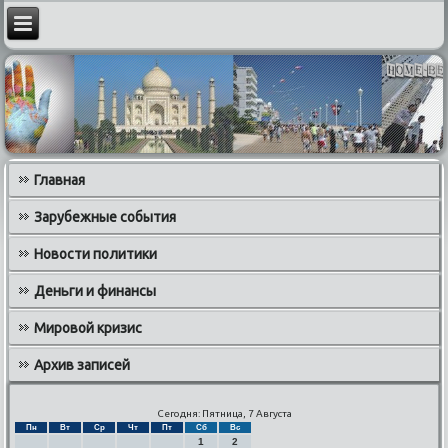
Главная
Зарубежные события
Новости политики
Деньги и финансы
Мировой кризис
Архив записей
Сегодня: Пятница, 7 Августа
Пн
Вт
Ср
Чт
Пт
Сб
Вс
1
2