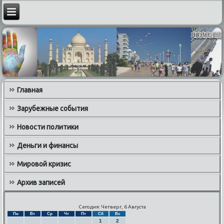
Главная
Зарубежные события
Новости политики
Деньги и финансы
Мировой кризис
Архив записей
Сегодня: Четверг, 6 Августа
Пн
Вт
Ср
Чт
Пт
Сб
Вс
1
2