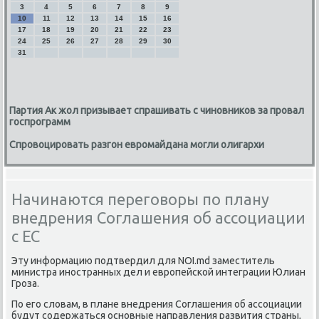
3
4
5
6
7
8
9
10
11
12
13
14
15
16
17
18
19
20
21
22
23
24
25
26
27
28
29
30
31
Партия Ак жол призывает спрашивать с чиновников за провал
госпрограмм
Спровоцировать разгон евромайдана могли олигархи
Начинаются переговоры по плану
внедрения Соглашения об ассоциации
с ЕС
Эту информацию подтвердил для NOI.md заместитель
министра иностранных дел и европейской интеграции Юлиан
Гроза.
По его слοвам, в плане внедрения Соглашения об ассоциации
будут содержаться основные направления развития страны,