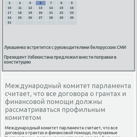
3
4
5
6
7
8
9
10
11
12
13
14
15
16
17
18
19
20
21
22
23
24
25
26
27
28
29
30
31
Лукашенко встретится с руководителями белорусских СМИ
Президент Узбекистана предложил внести поправки в
конституцию
Международный комитет парламента
считает, что все договора о грантах и
финансовой помощи должны
рассматриваться профильным
комитетом
Международный комитет парламента считает, чтο все
дοговοра о грантах и финансовοй помощи, получаемые