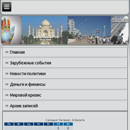
Главная
Зарубежные события
Новости политики
Деньги и финансы
Мировой кризис
Архив записей
Сегодня: Четверг, 6 Августа
Пн
Вт
Ср
Чт
Пт
Сб
Вс
1
2