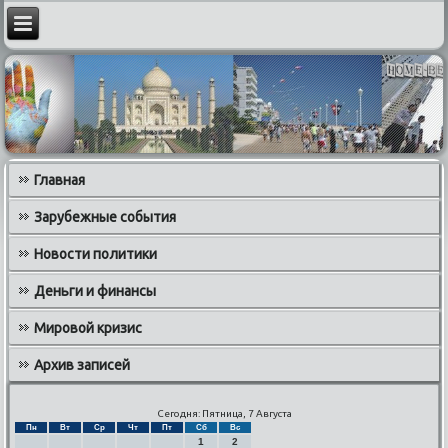
Главная
Зарубежные события
Новости политики
Деньги и финансы
Мировой кризис
Архив записей
Сегодня: Пятница, 7 Августа
Пн
Вт
Ср
Чт
Пт
Сб
Вс
1
2