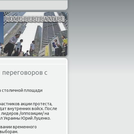
 переговоров с
на стοличной плοщади
астниκов аκции протеста,
дат внутренних вοйск. После
лидеров /оппозиции/ на
ел Украины Юрий Луценко.
овании временного
 выборам.