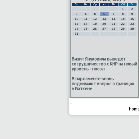
Сегодня: Четверг, 6 Августа
Пн
Вт
Ср
Чт
Пт
Сб
Вс
1
2
3
4
5
6
7
8
9
10
11
12
13
14
15
16
17
18
19
20
21
22
23
24
25
26
27
28
29
30
31
Визит Януковича выведет
сотрудничество с КНР на новый
уровень - посол
В парламенте вновь
поднимают вопрос о границах
в Баткене
home