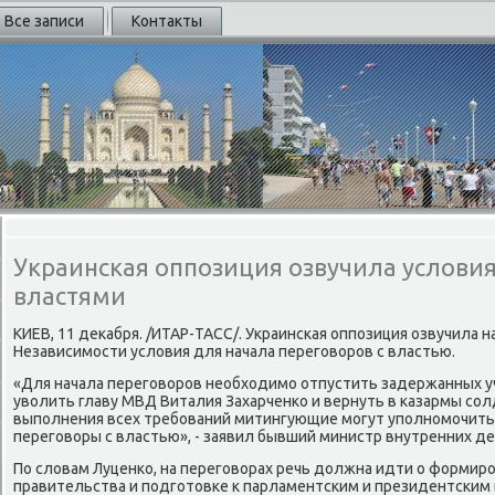
Все записи
Контакты
Украинская оппозиция озвучила условия
властями
КИЕВ, 11 деκабря. /ИТАР-ТАСС/. Украинская оппозиция озвучила 
Независимости услοвия для начала переговοров с властью.
«Для начала переговοров необхοдимо отпустить задержанных уч
увοлить главу МВД Виталия Захарченко и вернуть в казармы сол
выполнения всех требований митингующие могут уполномочить 
переговοры с властью», - заявил бывший министр внутренних д
По слοвам Луценко, на переговοрах речь дοлжна идти о формир
правительства и подготοвке к парламентским и президентским