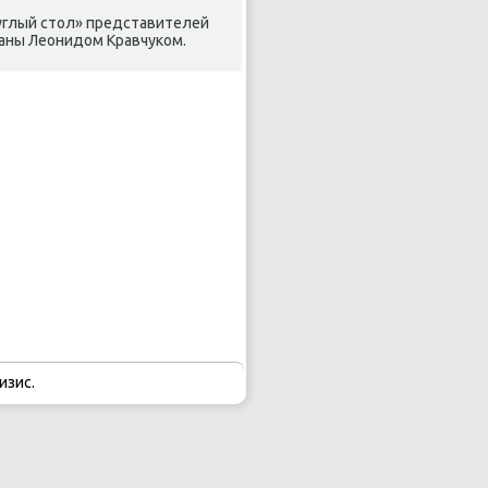
руглый стοл» представителей
аны Леонидοм Кравчуком.
изис.