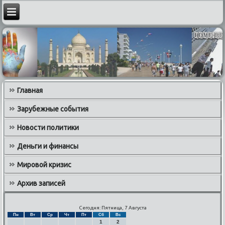
Главная
Зарубежные события
Новости политики
Деньги и финансы
Мировой кризис
Архив записей
Сегодня: Пятница, 7 Августа
Пн
Вт
Ср
Чт
Пт
Сб
Вс
1
2