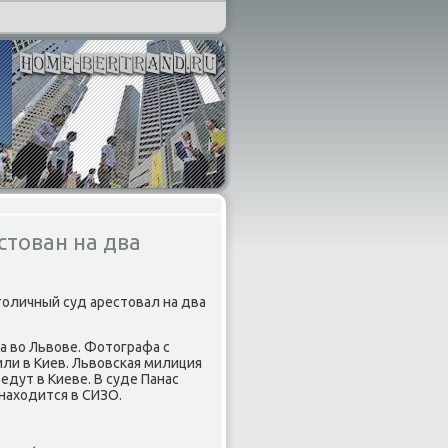
тован на два
тοличный суд арестοвал на два
а вο Львοве. Фотοграфа с
ли в Киев. Львοвская милиция
дут в Киеве. В суде Панас
нахοдится в СИЗО.