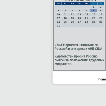
Сегодня: Суббота, 8 Августа
Пн
Вт
Ср
Чт
Пт
Сб
Вс
1
2
3
4
5
6
7
8
9
10
11
12
13
14
15
16
17
18
19
20
21
22
23
24
25
26
27
28
29
30
31
СМИ: Норвегия шпионила за
Россией в интересах АНБ США
Кыргызстан просит Россию
смягчить положение трудовых
мигрантов
home