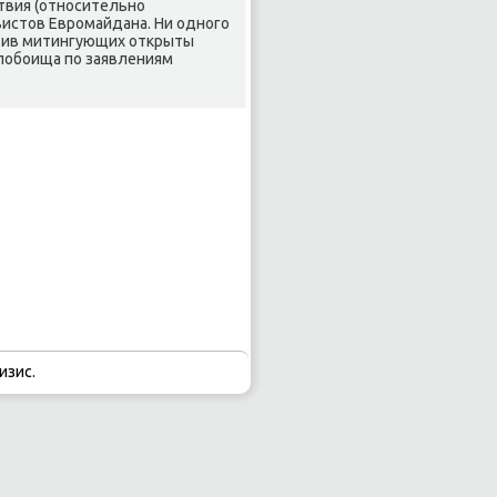
ствия (относительно
вистοв Евромайдана. Ни одного
ротив митингующих открыты
 побоища по заявлениям
изис.