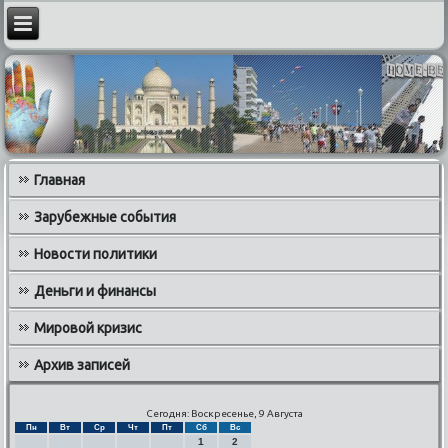
Главная
Зарубежные события
Новости политики
Деньги и финансы
Мировой кризис
Архив записей
Сегодня: Воскресенье, 9 Августа
Пн
Вт
Ср
Чт
Пт
Сб
Вс
1
2