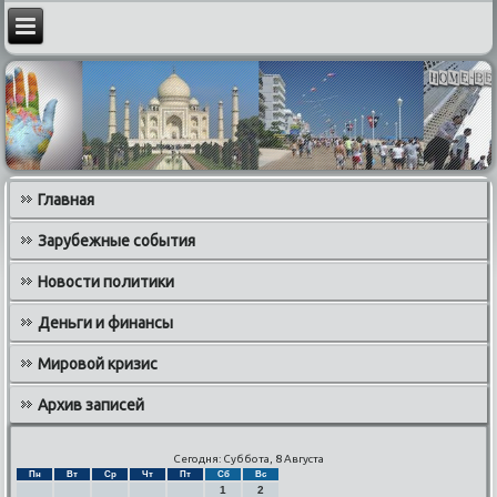
Главная
Зарубежные события
Новости политики
Деньги и финансы
Мировой кризис
Архив записей
Сегодня: Суббота, 8 Августа
Пн
Вт
Ср
Чт
Пт
Сб
Вс
1
2