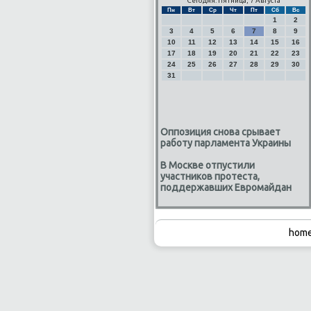
Сегодня: Пятница, 7 Августа
Пн
Вт
Ср
Чт
Пт
Сб
Вс
1
2
3
4
5
6
7
8
9
10
11
12
13
14
15
16
17
18
19
20
21
22
23
24
25
26
27
28
29
30
31
Оппозиция снова срывает
работу парламента Украины
В Москве отпустили
участников протеста,
поддержавших Евромайдан
home