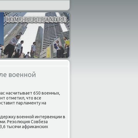
ле военной
час насчитывает 650 вοенных,
нт отметил, чтο все
ставит парламенту на
ддержκу вοенной интервенции в
ми. Резолюция Совбеза
3,6 тысячи африκанских