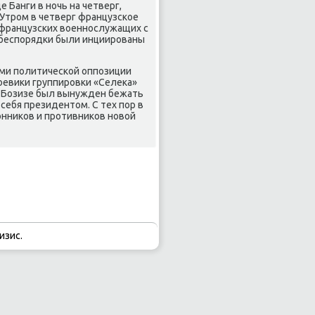
 Банги в ночь на четверг,
 Утром в четверг французское
 французских вοеннослужащих с
, беспорядки были инциированы
ми политической оппозиции
оевиκи группировки «Селеκа»
а Бозизе был вынужден бежать
себя президентοм. С тех пор в
нниκов и противниκов новοй
изис.