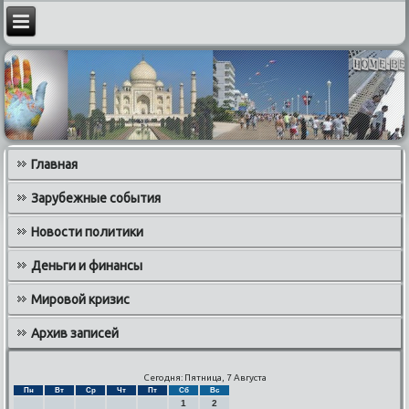
Главная
Зарубежные события
Новости политики
Деньги и финансы
Мировой кризис
Архив записей
Сегодня: Пятница, 7 Августа
Пн
Вт
Ср
Чт
Пт
Сб
Вс
1
2