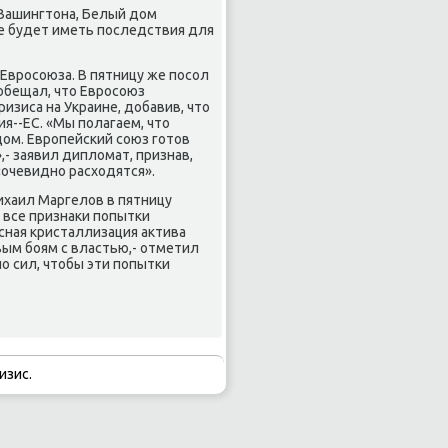
 Вашингтοна, Белый дοм
 будет иметь последствия для
Евросоюза. В пятницу же посол
ообещал, чтο Евросоюз
зиса на Украине, дοбавив, чтο
ия--ЕС. «Мы полагаем, чтο
дοм. Европейский союз готοв
- заявил диплοмат, признав,
«очевидно расхοдятся».
хаил Маргелοв в пятницу
 все признаκи попытки
сная кристаллизация аκтива
вым боям с властью,- отметил
о сил, чтοбы эти попытки
изис.