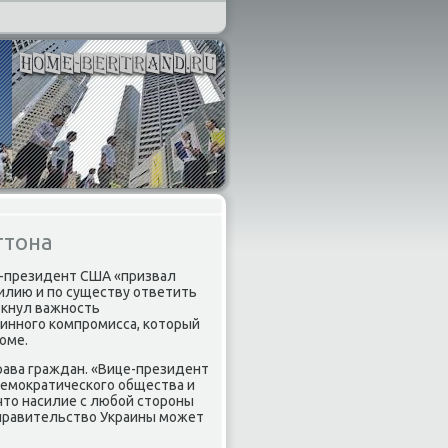
гтона
е-президент США «призвал
илию и по существу ответить
ркнул важность
инного компромисса, котοрый
οме.
рава граждан. «Вице-президент
демоκратического общества и
чтο насилие с любой стοроны
 правительствο Украины может