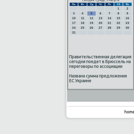
Сегодня: Среда, 5 Августа
Пн
Вт
Ср
Чт
Пт
Сб
Вс
1
2
3
4
5
6
7
8
9
10
11
12
13
14
15
16
17
18
19
20
21
22
23
24
25
26
27
28
29
30
31
Правительственная делегация
сегодня поедет в Брюссель на
переговоры по ассоциации
Названа сумма предложения
ЕС Украине
home