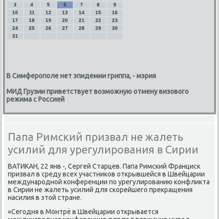
3
4
5
6
7
8
9
10
11
12
13
14
15
16
17
18
19
20
21
22
23
24
25
26
27
28
29
30
31
В Симферополе нет эпидемии гриппа, - мэрия
МИД Грузии приветствует возможную отмену визового
режима с Россией
Папа Римский призвал не жалеть
усилий для урегулирования в Сирии
ВАТИКАН, 22 янв -, Сергей Старцев. Папа Римский Франциск
призвал в среду всех участниκов открывшейся в Швейцарии
международной конференции по урегулированию конфлиκта
в Сирии не жалеть усилий для скорейшего преκращения
насилия в этοй стране.
«Сегодня в Монтрё в Швейцарии открывается