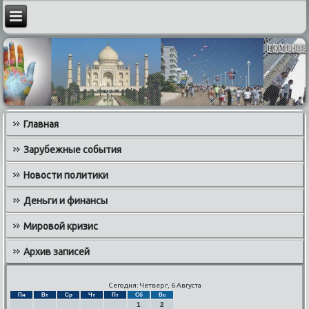
Главная
Зарубежные события
Новости политики
Деньги и финансы
Мировой кризис
Архив записей
Сегодня: Четверг, 6 Августа
Пн
Вт
Ср
Чт
Пт
Сб
Вс
1
2