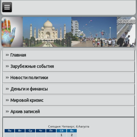
Главная
Зарубежные события
Новости политики
Деньги и финансы
Мировой кризис
Архив записей
Сегодня: Четверг, 6 Августа
Пн
Вт
Ср
Чт
Пт
Сб
Вс
1
2