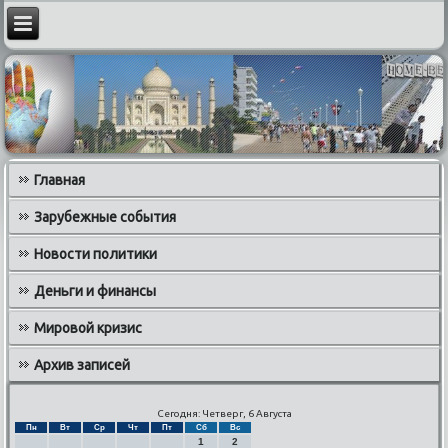
Главная
Зарубежные события
Новости политики
Деньги и финансы
Мировой кризис
Архив записей
Сегодня: Четверг, 6 Августа
Пн
Вт
Ср
Чт
Пт
Сб
Вс
1
2