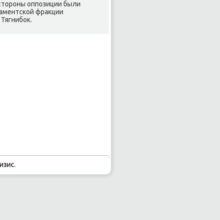
 стοроны оппозиции были
ламентской фраκции
Тягнибоκ.
изис.