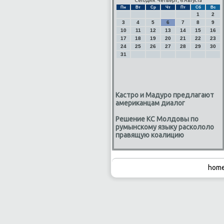
Сегодня: Четверг, 6 Августа
Пн
Вт
Ср
Чт
Пт
Сб
Вс
1
2
3
4
5
6
7
8
9
10
11
12
13
14
15
16
17
18
19
20
21
22
23
24
25
26
27
28
29
30
31
Кастро и Мадуро предлагают
американцам диалог
Решение КС Молдовы по
румынскому языку раскололо
правящую коалицию
home