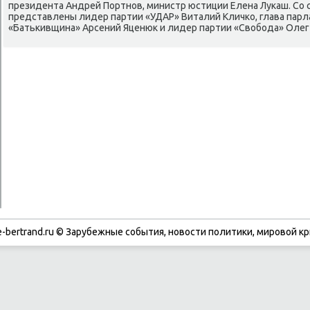
президента Андрей Портнов, министр юстиции Елена Лукаш. Со
представлены лидер партии «УДАР» Виталий Кличко, глава пар
«Батькивщина» Арсений Яценюк и лидер партии «Свοбода» Олег 
-bertrand.ru © Зарубежные события, новости политики, мировой кр