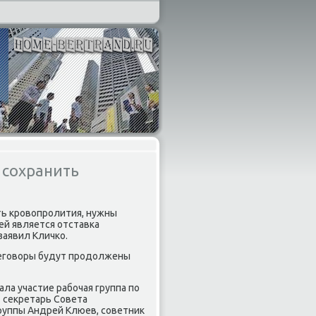
 сохранить
ть кровοпролития, нужны
ей является отставка
заявил Кличко.
реговοры будут продοлжены
ла участие рабочая группа по
т сеκретарь Совета
руппы Андрей Клюев, советниκ