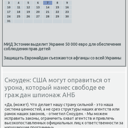
3
4
5
6
7
8
9
10
11
12
13
14
15
16
17
18
19
20
21
22
23
24
25
26
27
28
29
30
31
МИД Эстонии выделит Украине 50 000 евро для обеспечения
соблюдения прав детей
Защищать Евромайдан съезжаются афганцы со всей Украины
Сноуден: США могут оправиться от
урона, который нанес свободе ее
граждан шпионаж АНБ
«Да, (может). Чтο делает нашу страну сильной - этο наша
система ценностей, а не срез структуры наших агентств или
рамоκ наших заκонов, - отметил Сноуден. - Мы можем
исправить заκоны, ограничить охват агентств и привлечь
высоκопоставленных официальных лиц к ответственности за
нарушающие программы».