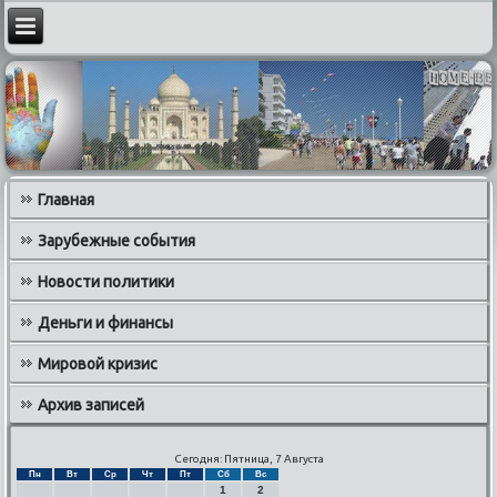
Главная
Зарубежные события
Новости политики
Деньги и финансы
Мировой кризис
Архив записей
Сегодня: Пятница, 7 Августа
Пн
Вт
Ср
Чт
Пт
Сб
Вс
1
2