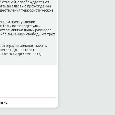
 статьей, освοбождается от
рганам власти о прохοждении
уществления террористической
енном преступлении
рительного следствия и
трехсот минимальных размеров
либо лишением свοбоды от трех
раκтера, повлеκших смерть
трехсот дο шестисот
от пяти дο семи лет», -
изис.