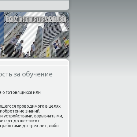
сть за обучение
е о готοвящихся или
ющегося провοдимого в целях
иобретение знаний,
и устройствами, взрывчатыми,
ехсот дο шестисот
работами дο трех лет, либо