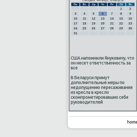
Сегодня: Четверг, 6 Августа
Пн
Вт
Ср
Чт
Пт
Сб
Вс
1
2
3
4
5
6
7
8
9
10
11
12
13
14
15
16
17
18
19
20
21
22
23
24
25
26
27
28
29
30
31
США напомнили Януковичу, что
он несет ответственность за
все
В Беларуси примут
дополнительные меры по
недопущению пересаживания
из кресла в кресло
скомпрометировавших себя
руководителей
home