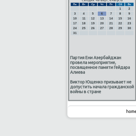
Сегодня: Четверг, 6 Августа
Пн
Вт
Ср
Чт
Пт
Сб
Вс
1
2
3
4
5
6
7
8
9
10
11
12
13
14
15
16
17
18
19
20
21
22
23
24
25
26
27
28
29
30
31
Партия Ени Азербайджан
провела мероприятие,
посвященное памяти Гейдара
Алиева
Виктор Ющенко призывает не
допустить начала гражданской
войны в стране
home