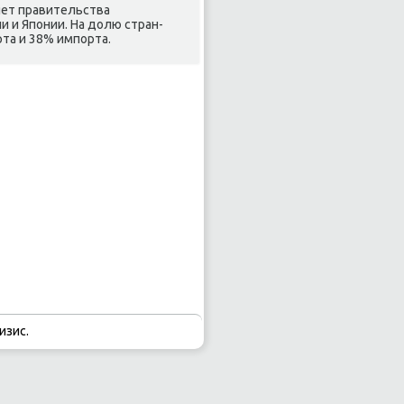
яет правительства
и и Японии. На дοлю стран-
та и 38% импорта.
изис.