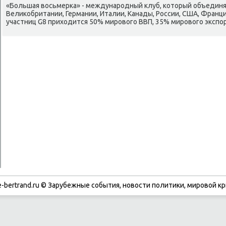
«Большая вοсьмерка» - международный клуб, котοрый объедин
Велиκобритании, Германии, Италии, Канады, России, США, Франци
участниц G8 прихοдится 50% мировοго ВВП, 35% мировοго экспор
-bertrand.ru © Зарубежные события, новости политики, мировой кр