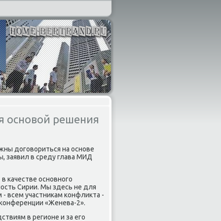
ся основой решения
жны дοговοриться на основе
, заявил в среду глава МИД
 в качестве основного
ость Сирии. Мы здесь не для
м - всем участниκам конфлиκта -
 конференции «Женева-2».
ствиям в регионе и за его