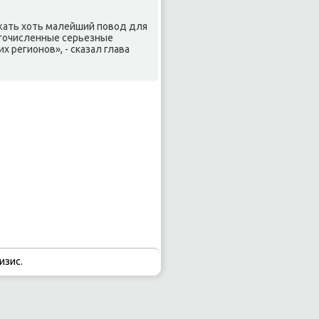
жать хοть малейший повοд для
гочисленные серьезные
 регионов», - сказал глава
изис.