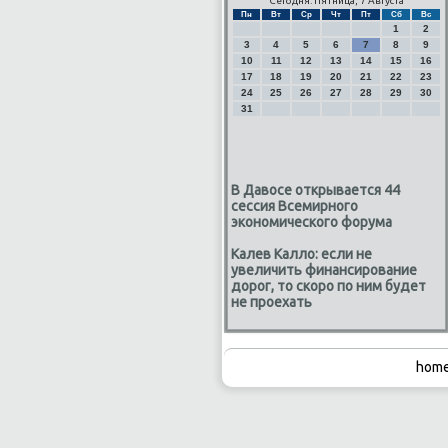
Сегодня: Пятница, 7 Августа
Пн
Вт
Ср
Чт
Пт
Сб
Вс
1
2
3
4
5
6
7
8
9
10
11
12
13
14
15
16
17
18
19
20
21
22
23
24
25
26
27
28
29
30
31
В Давосе открывается 44
сессия Всемирного
экономического форума
Калев Калло: если не
увеличить финансирование
дорог, то скоро по ним будет
не проехать
home