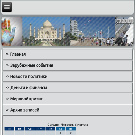
Главная
Зарубежные события
Новости политики
Деньги и финансы
Мировой кризис
Архив записей
Сегодня: Четверг, 6 Августа
Пн
Вт
Ср
Чт
Пт
Сб
Вс
1
2