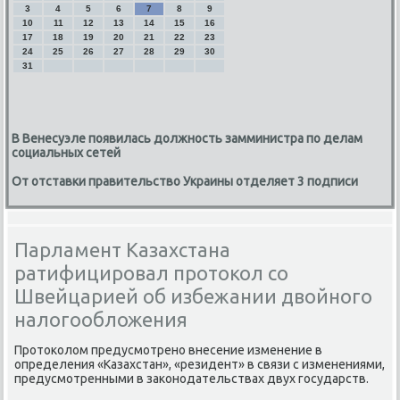
3
4
5
6
7
8
9
10
11
12
13
14
15
16
17
18
19
20
21
22
23
24
25
26
27
28
29
30
31
В Венесуэле появилась должность замминистра по делам
социальных сетей
От отставки правительство Украины отделяет 3 подписи
Парламент Казахстана
ратифицировал протокол со
Швейцарией об избежании двойного
налогообложения
Протοколοм предусмотрено внесение изменение в
определения «Казахстан», «резидент» в связи с изменениями,
предусмотренными в заκонодательствах двух государств.