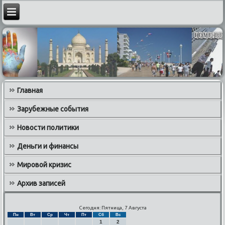
Главная
Зарубежные события
Новости политики
Деньги и финансы
Мировой кризис
Архив записей
Сегодня: Пятница, 7 Августа
Пн
Вт
Ср
Чт
Пт
Сб
Вс
1
2