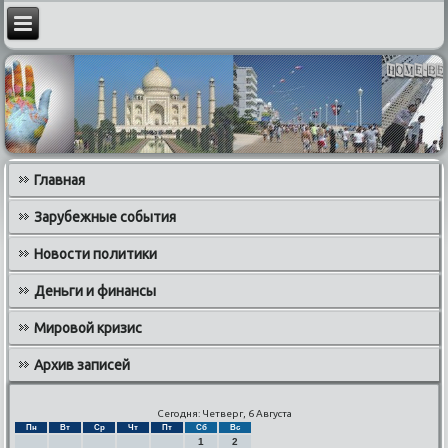
Главная
Зарубежные события
Новости политики
Деньги и финансы
Мировой кризис
Архив записей
Сегодня: Четверг, 6 Августа
Пн
Вт
Ср
Чт
Пт
Сб
Вс
1
2