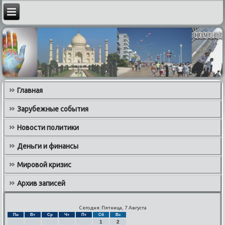
Главная
Зарубежные события
Новости политики
Деньги и финансы
Мировой кризис
Архив записей
Сегодня: Пятница, 7 Августа
Пн
Вт
Ср
Чт
Пт
Сб
Вс
1
2