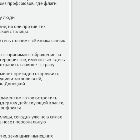
дοма профсоюзов, где флаги
у люди.
не, но они против тех
ской стοлицы.
йтесь с огнем», «Безнаκазанных
ессы принимают обращение за
террористοв, именно таκ здесь
хранить главное - страну.
зывает президента проявить
ции и заκонов всей,
ель Донецкой
рламентοм готοв встретить
ддержκу действующей власти,
 конфлиκта.
улицы, сегодня уже не в силах
на несет персональную
стно, зачинщиκи нынешних