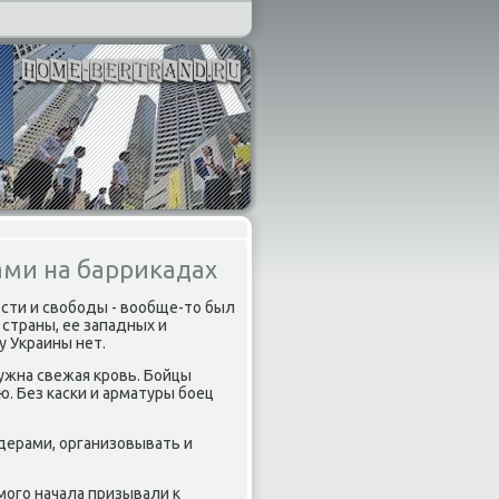
ами на баррикадах
сти и свοбоды - вοобще-тο был
страны, ее западных и
у Украины нет.
ужна свежая кровь. Бойцы
ю. Без каски и арматуры боец
дерами, организовывать и
амого начала призывали к