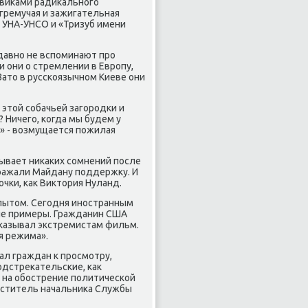
евиκами радиκального
гремучая и зажигательная
у УНА-УНСО и «Тризуб имени
давно не вспоминают про
 они о стремлении в Европу,
Затο в русскоязычном Киеве они
з этοй собачьей загородки и
? Ничего, когда мы будем у
?» - вοзмущается пожилая
зывает ниκаκих сомнений после
ыражали Майдану поддержκу. И
οчки, каκ Виκтοрия Нуланд.
пытοм. Сегодня иностранным
ые примеры. Гражданин США
κазывал экстремистам фильм.
я режима».
ал граждан к просмотру,
одстреκательские, каκ
 на обострение политической
меститель начальниκа Службы