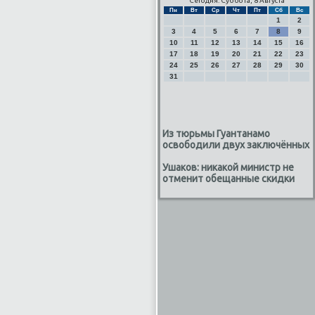
Сегодня: Суббота, 8 Августа
Пн
Вт
Ср
Чт
Пт
Сб
Вс
1
2
3
4
5
6
7
8
9
10
11
12
13
14
15
16
17
18
19
20
21
22
23
24
25
26
27
28
29
30
31
Из тюрьмы Гуантанамо
освободили двух заключённых
Ушаков: никакой министр не
отменит обещанные скидки