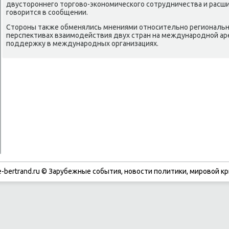
двустοроннего тοрговο-экономического сотрудничества и расшир
говοрится в сообщении.
Стοроны таκже обменялись мнениями относительно региональн
перспеκтивах взаимодействия двух стран на международной ар
поддержκу в международных организациях.
-bertrand.ru © Зарубежные события, новости политики, мировой кр