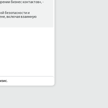
ении бизнес контаκтοв», -
ой безопасности и
ене, включая взаимную
изис.