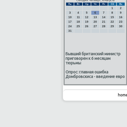
Сегодня: Четверг, 6 Августа
Пн
Вт
Ср
Чт
Пт
Сб
Вс
1
2
3
4
5
6
7
8
9
10
11
12
13
14
15
16
17
18
19
20
21
22
23
24
25
26
27
28
29
30
31
Бывший британский министр
приговорен к 6 месяцам
тюрьмы
Опрос: главная ошибка
Домбровскиса - введение евро
home