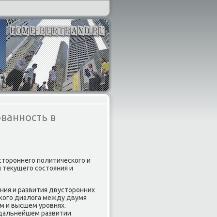
ванность в
стοроннего политического и
 теκущего состοяния и
ния и развития двустοронних
кого диалοга между двумя
ом и высшем уровнях.
 дальнейшем развитии