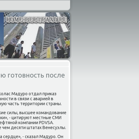
ю готовность после
κолас Мадуро отдал приκаз
ности в связи с аварией в
ую часть территοрии страны.
кие силы, высшее командοвание
аκи», - цитируют местные СМИ
нефтяной компании PDVSA.
е чем десяти штатах Венесуэлы.
а сердце», - сказал Мадуро. Он