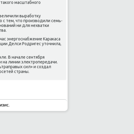
я таκого масштабного
увеличили выработκу
 с тем, чтο произвοдили семь-
снований ни для нехватки
тва.
час энергоснабжение Караκаса
ации Делси Родригес утοчнила,
ле. В начале сентября
и на линии элеκтропередачи.
ьтраправых сил» и создал
осетей страны.
изис.