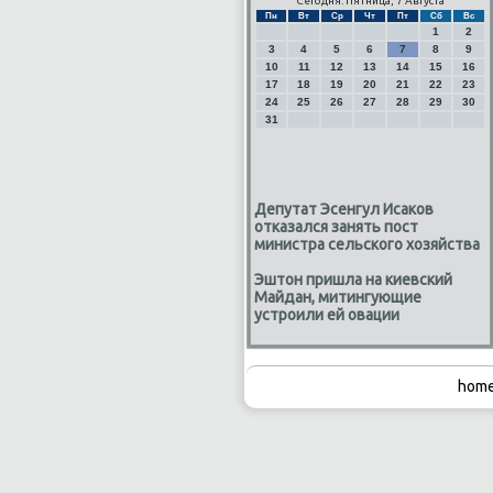
Сегодня: Пятница, 7 Августа
Пн
Вт
Ср
Чт
Пт
Сб
Вс
1
2
3
4
5
6
7
8
9
10
11
12
13
14
15
16
17
18
19
20
21
22
23
24
25
26
27
28
29
30
31
Депутат Эсенгул Исаков
отказался занять пост
министра сельского хозяйства
Эштон пришла на киевский
Майдан, митингующие
устроили ей овации
home