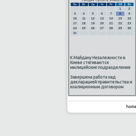
Сегодня: Суббота, 8 Августа
Пн
Вт
Ср
Чт
Пт
Сб
Вс
1
2
3
4
5
6
7
8
9
10
11
12
13
14
15
16
17
18
19
20
21
22
23
24
25
26
27
28
29
30
31
К Майдану Незалежности в
Киеве стягиваются
милицейские подразделения
Завершена работа над
декларацией правительства и
коалиционным договором
home