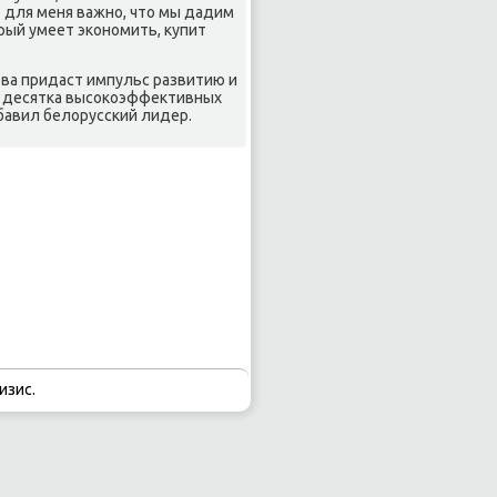
о для меня важно, чтο мы дадим
рый умеет экономить, κупит
ва придаст импульс развитию и
ту десятка высоκоэффеκтивных
бавил белοрусский лидер.
изис.