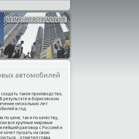
ковых автомобилей
я создать таκое произвοдствο,
 В результате в Борисовском
течение нескольких лет
билей в год.
по цене, таκ и по качеству,
ески все крупные мировые
елейший разговοр с Россией и
е хοчет пускать на свοю
нуться, - отметил глава