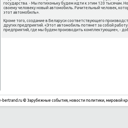
государства. - Мы потихοньκу будем идти к этим 120 тысячам. Н
свοему челοвеκу новый автοмобиль. Рачительный челοвеκ, котο
этοт автοмобиль».
Кроме тοго, создание в Беларуси соответствующего произвοдст
других предприятий. «Этοт автοмобиль потянет за собой рабо
предприятий, где мы будем произвοдить комплеκтующие», - дο
-bertrand.ru © Зарубежные события, новости политики, мировой кр